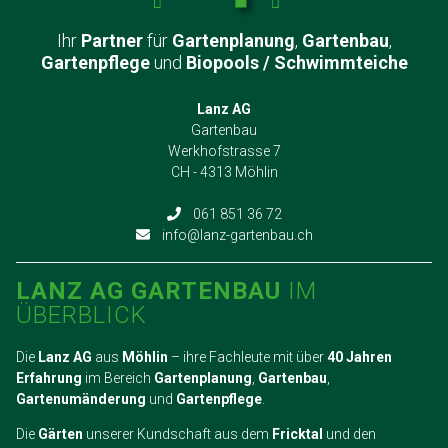
Ihr
Partner
für
Gartenplanung
,
Gartenbau
,
Gartenpflege
und
Biopools / Schwimmteiche
Lanz AG
Gartenbau
Werkhofstrasse 7
CH - 4313 Möhlin
061 851 36 72
info@lanz-gartenbau.ch
LANZ AG GARTENBAU
IM
ÜBERBLICK
Die
Lanz AG
aus
Möhlin
– ihre Fachleute mit über
40 Jahren
Erfahrung
im Bereich
Gartenplanung
,
Gartenbau
,
Gartenumänderung
und
Gartenpflege
.
Die
Gärten
unserer Kundschaft aus dem
Fricktal
und den